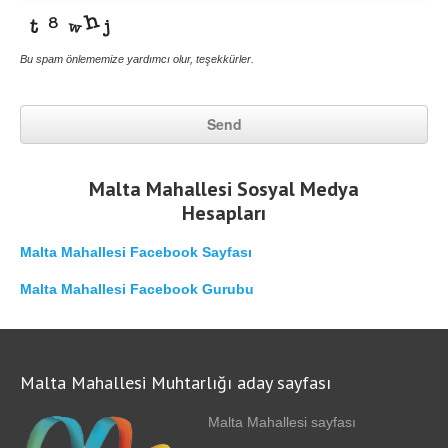
Bu spam önlememize yardımcı olur, teşekkürler.
Send
This
Malta Mahallesi Sosyal Medya
field
Hesapları
should
be
left
Malta Mahallesi Facebook Sayfası
blank
Malta Mahallesi Facebook Gurubu
Malta Mahallesi Muhtarlığı aday sayfası
Malta Mahallesi sayfası